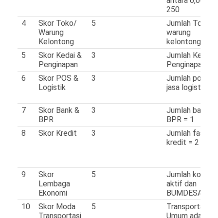
antara 0,001 s.
250
4
Skor Toko/
5
Jumlah Toko d
Warung
warung
Kelontong
kelontong > 3
5
Skor Kedai &
3
Jumlah Kedai 
Penginapan
Penginapan = 
6
Skor POS &
3
Jumlah pos da
Logistik
jasa logistik = 
7
Skor Bank &
3
Jumlah bank d
BPR
BPR = 1
8
Skor Kredit
3
Jumlah fasilita
kredit = 2
9
Skor
5
Jumlah koperas
Lembaga
aktif dan
Ekonomi
BUMDESA > 1
10
Skor Moda
5
Transportasi
Transportasi
Umum ada