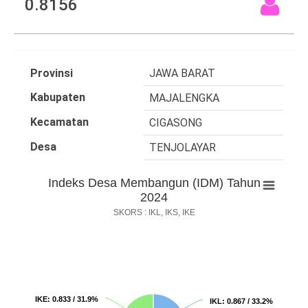
0.8156
Provinsi
JAWA BARAT
Kabupaten
MAJALENGKA
Kecamatan
CIGASONG
Desa
TENJOLAYAR
Indeks Desa Membangun (IDM) Tahun
2024
SKORS : IKL, IKS, IKE
IKE
IKE
: 0.833 / 31.9%
: 0.833 / 31.9%
IKL
IKL
: 0.867 / 33.2%
: 0.867 / 33.2%