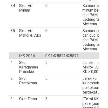
34
Skor Air
5
Sumber air
Minum
minum berasal
dari PAM, Air
Ledeng tanpa
Meteran
35
Skor Air
5
Sumber air man
Mandi & Cuci
dan cuci berasa
dari PAM, Air
Ledeng tanpa
Meteran
IKS 2024
0.91428571428571
1
Skor
5
Jumlah Industr
Keragaman
Mikro/ Jumlah
Produksi
KK ≥ 0,004
2
Skor
5
Jarak ke
Pertokoan
kelompok
pertokoan
terdekat ≤ 7 
3
Skor Pasar
3
(Total KK/juml
pasar(permane