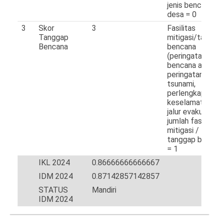
jenis bencana d
desa = 0
3
Skor
3
Fasilitas
Tanggap
mitigasi/tangg
Bencana
bencana
(peringatan dini
bencana alam,
peringatan dini
tsunami,
perlengkapan
keselamatan,
jalur evakuasi)
jumlah fasilitas
mitigasi /
tanggap benca
= 1
IKL 2024
0.86666666666667
IDM 2024
0.87142857142857
STATUS
Mandiri
IDM 2024