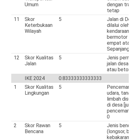
Umum
dengan trayek
tetap
11
Skor
5
Jalan di Desa
Keterbukaan
dilalui oleh
Wilayah
kendaraan
bermotor roda
empat atau leb
Sepanjang Tah
12
Skor Kualitas
5
Jenis permuka
Jalan
jalan desa Aspa
atau beton
IKE 2024
0.83333333333333
1
Skor Kualitas
5
Pencemaran (ai
Lingkungan
udara, tanah,
limbah disungai
di desa [jumlah
pencemaran/4]
0
2
Skor Rawan
5
Jenis bencana
Bencana
(longsor, banjir,
kebakaran huta