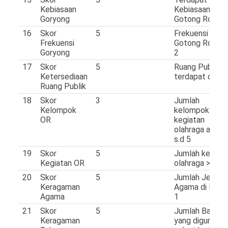
Kebiasaan
Kebiasaan
Goryong
Gotong Royon
16
Skor
5
Frekuensi
Frekuensi
Gotong Royong
Goryong
2
17
Skor
5
Ruang Publik
Ketersediaan
terdapat dides
Ruang Publik
18
Skor
3
Jumlah
Kelompok
kelompok
OR
kegiatan
olahraga antara
s.d 5
19
Skor
5
Jumlah kegiat
Kegiatan OR
olahraga > 7
20
Skor
5
Jumlah Jenis
Keragaman
Agama di Desa
Agama
1
21
Skor
5
Jumlah Bahasa
Keragaman
yang digunakan