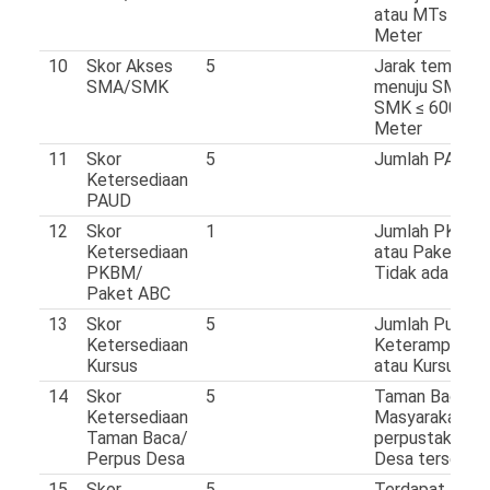
atau MTs ≤ 60
Meter
10
Skor Akses
5
Jarak tempuh
SMA/SMK
menuju SMU at
SMK ≤ 6000
Meter
11
Skor
5
Jumlah PAUD ≥
Ketersediaan
PAUD
12
Skor
1
Jumlah PKBM
Ketersediaan
atau Paket AB
PKBM/
Tidak ada
Paket ABC
13
Skor
5
Jumlah Pusat
Ketersediaan
Keterampilan
Kursus
atau Kursus ≥ 
14
Skor
5
Taman Bacaan
Ketersediaan
Masyarakat at
Taman Baca/
perpustakaan
Perpus Desa
Desa tersedia
15
Skor
5
Terdapat