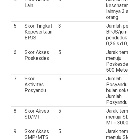
Lain
kesehatan
lainnya 3 s.d 4
orang
5
Skor Tingkat
3
Jumlah pesert
Kepesertaan
BPJS/jumlah
BPJS
penduduk anta
0,26 s.d 0,5
6
Skor Akses
5
Jarak tempuh
Poskesdes
menuju
Poskesdes =
500 Meter
7
Skor
5
Jumlah
Aktivitas
Posyandu aktif
Posyandu
bulan sekali/
Jumlah
Posyandu > 0,
8
Skor Akses
5
Jarak tempuh
SD/MI
menuju SD ata
MI = 3000 Met
9
Skor Akses
5
Jarak tempuh
SMP/MTS
menuju SMP