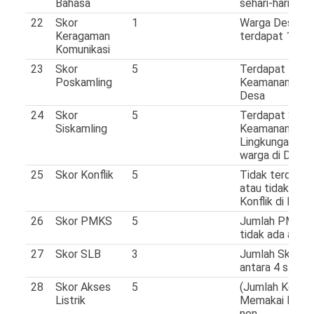
Bahasa
sehari-hari > 1
22
Skor
1
Warga Desa
Keragaman
terdapat 1 Suk
Komunikasi
23
Skor
5
Terdapat Pos
Poskamling
Keamanan di
Desa
24
Skor
5
Terdapat Sist
Siskamling
Keamanan
Lingkungan
warga di Desa
25
Skor Konflik
5
Tidak terdapat
atau tidak ada
Konflik di Desa
26
Skor PMKS
5
Jumlah PMKS
tidak ada atau 
27
Skor SLB
3
Jumlah Skor S
antara 4 s.d 5
28
Skor Akses
5
(Jumlah Keluar
Listrik
Memakai listrik
non