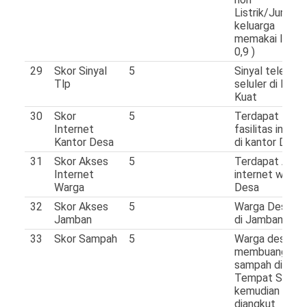
Listrik/Jumlah
keluarga
memakai listrik
0,9 )
29
Skor Sinyal
5
Sinyal telepon
Tlp
seluler di Desa
Kuat
30
Skor
5
Terdapat
Internet
fasilitas intern
Kantor Desa
di kantor Desa
31
Skor Akses
5
Terdapat Akse
Internet
internet warga 
Warga
Desa
32
Skor Akses
5
Warga Desa B
Jamban
di Jamban Send
33
Skor Sampah
5
Warga desa
membuang
sampah di
Tempat Samp
kemudian
diangkut