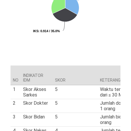
IKS
IKS
: 0.914 / 35.0%
: 0.914 / 35.0%
INDIKATOR
NO
IDM
SKOR
KETERANGAN
1
Skor Akses
5
Waktu tempuh
Sarkes
dari ≤ 30 Menit
2
Skor Dokter
5
Jumlah dokter 
1 orang
3
Skor Bidan
5
Jumlah bidan ≥
orang
4
Skor Nakes
4
Jumlah tenaga