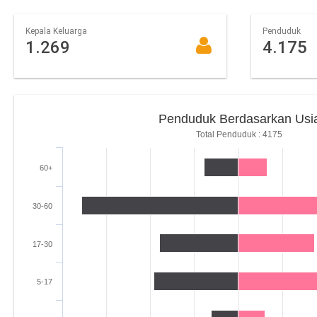
Kepala Keluarga
Penduduk
1.269
4.175
Penduduk Berdasarkan Usi
Total Penduduk : 4175
60+
30-60
17-30
5-17