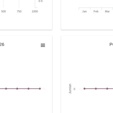
0-5
500
750
1000
Jan
Feb
Mar
26
P
Jumlah
0