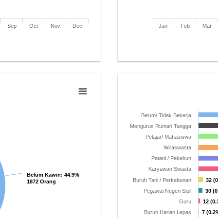
Sep
Oct
Nov
Dec
Jan
Feb
Mar
Belum/ Tidak Bekerja
Mengurus Rumah Tangga
Pelajar/ Mahasiswa
Wiraswasta
Petani / Pekebun
Karyawan Swasta
Belum Kawin
Belum Kawin
: 44.9%
: 44.9%
Buruh Tani / Perkebunan
32 (
32 (
1872 Orang
1872 Orang
Pegawai Negeri Sipil
30 (
30 (
Guru
12 (0
12 (0
Buruh Harian Lepas
7 (0.2
7 (0.2