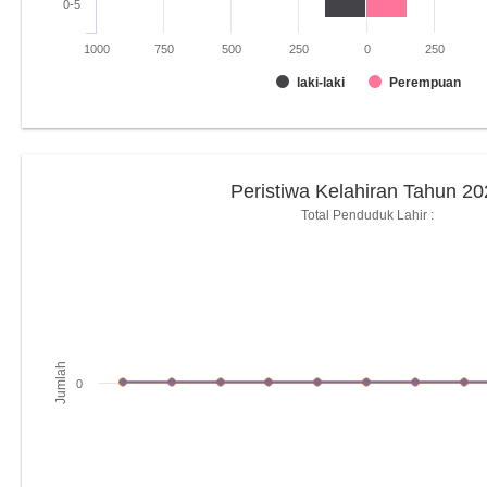
0-5
1000
750
500
250
0
250
laki-laki
Perempuan
Peristiwa Kelahiran Tahun 20
Total Penduduk Lahir :
Jumlah
0