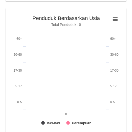
Penduduk Berdasarkan Usia
Total Penduduk : 0
60+
60+
30-60
30-60
17-30
17-30
5-17
5-17
0-5
0-5
0
laki-laki
Perempuan