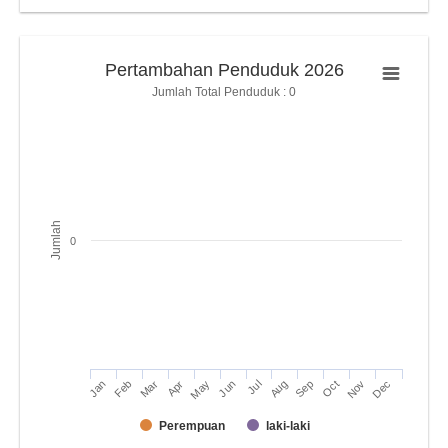
Pertambahan Penduduk 2026
Jumlah Total Penduduk : 0
Jumlah
0
Jan
Apr
Jul
Oct
Mar
Jun
Sep
Dec
Feb
May
Aug
Nov
Perempuan
laki-laki