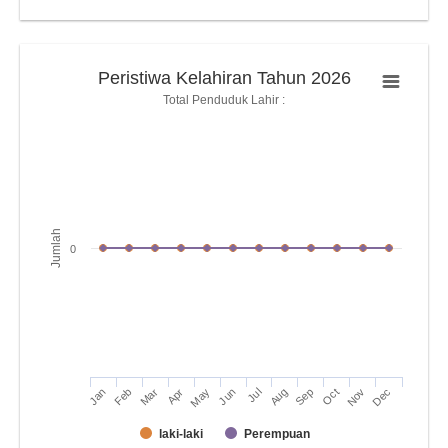
Peristiwa Kelahiran Tahun 2026
Total Penduduk Lahir :
Jumlah
0
Jan
Apr
Jul
Oct
Mar
Jun
Sep
Dec
Feb
May
Aug
Nov
laki-laki
Perempuan