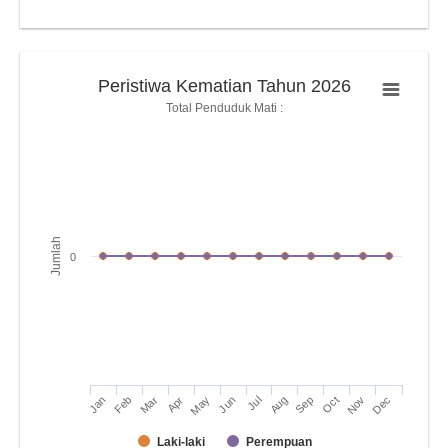
Peristiwa Kematian Tahun 2026
Total Penduduk Mati :
Jumlah
0
Jan
Apr
Jul
Oct
Mar
Jun
Sep
Dec
Feb
May
Aug
Nov
Laki-laki
Perempuan